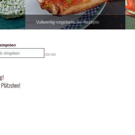
Vollwertig-vegetarische Rezepte
s eingeben
g!
 Plätzchen!