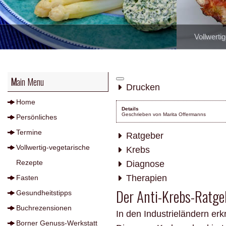
Vollwerti
Main Menu
Drucken
Home
Details
Geschrieben von
Marita Offermanns
Persönliches
Termine
Ratgeber
Vollwertig-vegetarische
Krebs
Rezepte
Diagnose
Therapien
Fasten
Der Anti-Krebs-Ratge
Gesundheitstipps
Buchrezensionen
In den Industrieländern erkr
Borner Genuss-Werkstatt