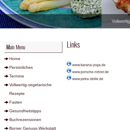
Vollwerti
Links
Main Menu
Home
www.karana-yoga.de
Persönliches
www.porsche-rohrer.de
Termine
www.petra-stolle.de
Vollwertig-vegetarische
Rezepte
Fasten
Gesundheitstipps
Buchrezensionen
Borner Genuss-Werkstatt