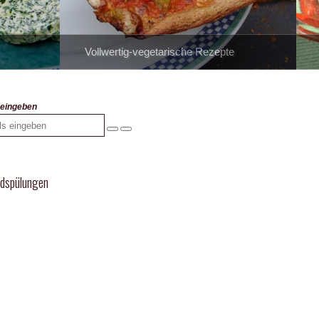
Vollwertig-vegetarische Rezepte
s eingeben
ndspülungen