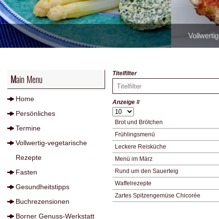
Vollwerti
Titelfilter
Main Menu
Home
Anzeige #
Persönliches
Brot und Brötchen
Termine
Frühlingsmenü
Vollwertig-vegetarische
Leckere Reisküche
Rezepte
Menü im März
Rund um den Sauerteig
Fasten
Waffelrezepte
Gesundheitstipps
Zartes Spitzengemüse Chicorée
Buchrezensionen
Borner Genuss-Werkstatt